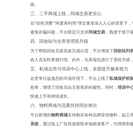
路。
三、二手商城上线，同城交易更安心
在“绿色消费”“闲置再利用”理念逐渐深入人心的背景下
避免诈骗问题，平台限定只支持
同城交易
，既便于线下
四、回收站与仓库管理双升级
为了帮助回收员更高效完成出货，平台增加了
回收站列
收人员实时掌握行情。此外，仓库端也进行了系统升级
五、私域运营与培训中心上线，全面提升服务能力
在竞争日益激烈的市场环境下，平台上线了
私域保护机
抢单，增强了回收员自主获客的积极性。同时，
培训中
快速上手和持续成长。
六、物料商城与流量扶持同步推出
平台新增的
物料商城
支持购买各种品牌宣传物料，如工
系统
，通过线上广告投放获取本地精准客户，代理商和