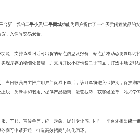
，平台新上线的
二手小店/二手商城
功能为用户提供了一个买卖闲置物品的
验货，又保障交易安全。
表
功能，支持查看附近可出货的站点信息及报价，站点价格动态更新即时
，实现库存的精细化管理，并支持开设小店销售二手商品，打造本地循环
制
。当回收员自主推广用户并促成下单后，该订单将进入保护期，保护期
心
上线，为新手和老用户提供产品指南、运营技巧、获客经验等一站式学
作服、车贴、宣传单等，统一形象、提升专业感。同时，平台还推出
统一
服务商可申请开通，打造高效招商与转化闭环。