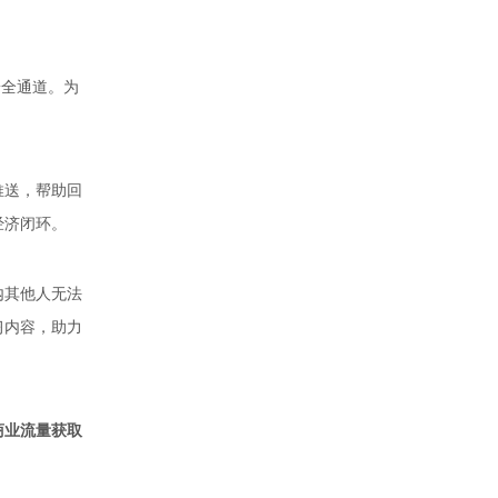
安全通道。为
推送，帮助回
经济闭环。
内其他人无法
习内容，助力
商业流量获取